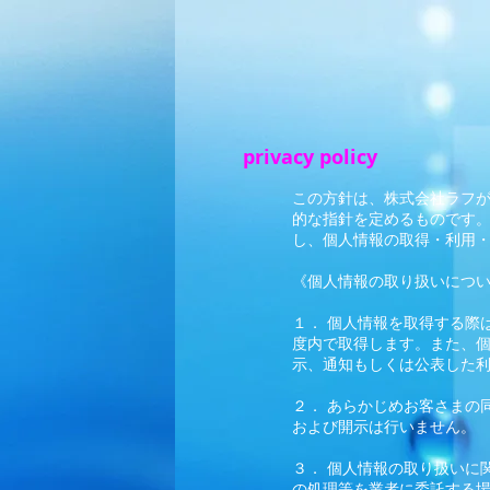
privacy policy
この方針は、株式会社ラフ
的な指針を定めるものです
し、個人情報の取得・利用
《個人情報の取り扱いにつ
１． 個人情報を取得する際
度内で取得します。また、
示、通知もしくは公表した
２． あらかじめお客さまの
および開示は行いません。
３． 個人情報の取り扱いに
の処理等を業者に委託する