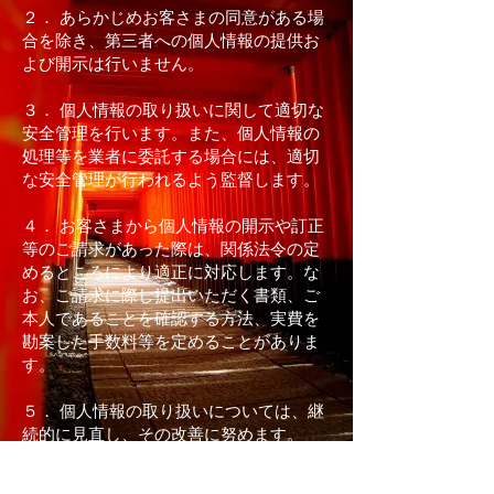
２． あらかじめお客さまの同意がある場
合を除き、第三者への個人情報の提供お
よび開示は行いません。
３． 個人情報の取り扱いに関して適切な
安全管理を行います。また、個人情報の
処理等を業者に委託する場合には、適切
な安全管理が行われるよう監督します。
４． お客さまから個人情報の開示や訂正
等のご請求があった際は、関係法令の定
めるところにより適正に対応します。な
お、ご請求に際し提出いただく書類、ご
本人であることを確認する方法、実費を
勘案した手数料等を定めることがありま
す。
５． 個人情報の取り扱いについては、継
続的に見直し、その改善に努めます。